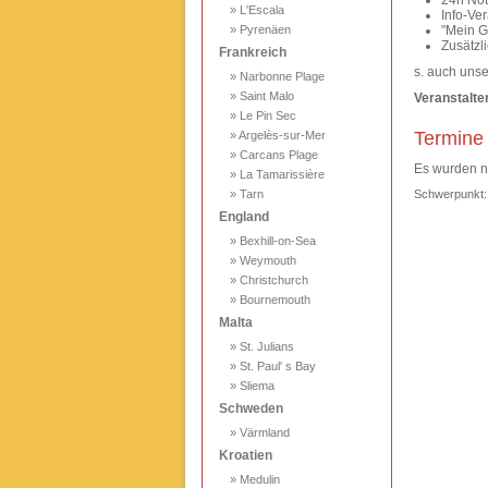
24h Not
» L'Escala
Info-Ve
» Pyrenäen
"Mein G
Zusätzl
Frankreich
s. auch unse
» Narbonne Plage
» Saint Malo
Veranstalter
» Le Pin Sec
Termine
» Argelès-sur-Mer
» Carcans Plage
Es wurden no
» La Tamarissière
» Tarn
Schwerpunkt
England
» Bexhill-on-Sea
» Weymouth
» Christchurch
» Bournemouth
Malta
» St. Julians
» St. Paul' s Bay
» Sliema
Schweden
» Värmland
Kroatien
» Medulin