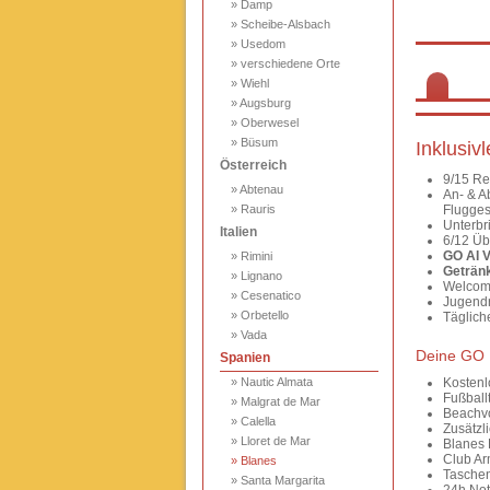
» Damp
» Scheibe-Alsbach
» Usedom
» verschiedene Orte
» Wiehl
» Augsburg
» Oberwesel
» Büsum
Inklusiv
Österreich
9/15 Re
» Abtenau
An- & A
» Rauris
Fluggese
Unterbr
Italien
6/12 Üb
GO AI V
» Rimini
Getränk
» Lignano
Welcome
» Cesenatico
Jugendr
» Orbetello
Täglich
» Vada
Deine GO R
Spanien
» Nautic Almata
Kostenl
Fußballt
» Malgrat de Mar
Beachvo
» Calella
Zusätzl
» Lloret de Mar
Blanes 
Club A
» Blanes
Taschen
» Santa Margarita