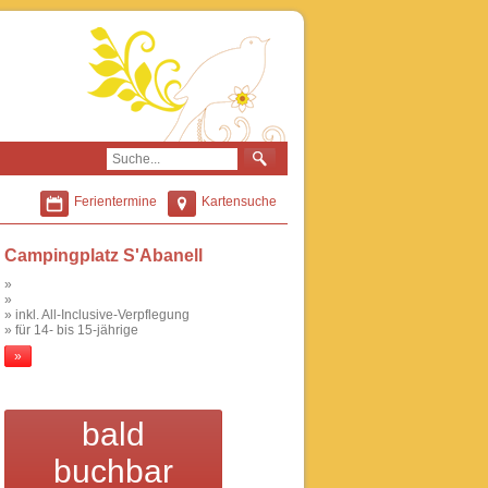
Ferientermine
Kartensuche
Campingplatz S'Abanell
»
»
» inkl. All-Inclusive-Verpflegung
» für 14- bis 15-jährige
»
bald
buchbar