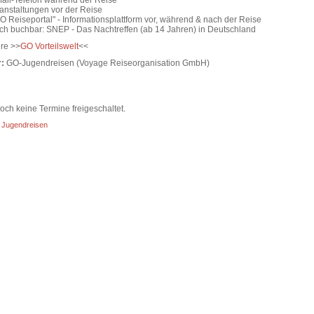
fall-Telefon während der Reise
ranstaltungen vor der Reise
O Reiseportal" - Informationsplattform vor, während & nach der Reise
ich buchbar: SNEP - Das Nachtreffen (ab 14 Jahren) in Deutschland
re >>
GO Vorteilswelt
<<
:
GO-Jugendreisen (Voyage Reiseorganisation GmbH)
ch keine Termine freigeschaltet.
:
Jugendreisen