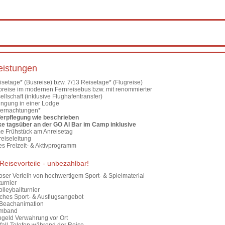
leistungen
isetage* (Busreise) bzw. 7/13 Reisetage* (Flugreise)
breise im modernen Fernreisebus bzw. mit renommierter
llschaft (inklusive Flughafentransfer)
ingung in einer Lodge
ernachtungen*
erpflegung wie beschrieben
e tagsüber an der GO AI Bar im Camp inklusive
 Frühstück am Anreisetag
eiseleitung
es Freizeit- & Aktivprogramm
eisevorteile - unbezahlbar!
oser Verleih von hochwertigem Sport- & Spielmaterial
urnier
lleyballturnier
iches Sport- & Ausflugsangebot
Beachanimation
rmband
geld Verwahrung vor Ort