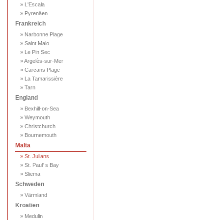
» L'Escala
» Pyrenäen
Frankreich
» Narbonne Plage
» Saint Malo
» Le Pin Sec
» Argelès-sur-Mer
» Carcans Plage
» La Tamarissière
» Tarn
England
» Bexhill-on-Sea
» Weymouth
» Christchurch
» Bournemouth
Malta
» St. Julians
» St. Paul' s Bay
» Sliema
Schweden
» Värmland
Kroatien
» Medulin