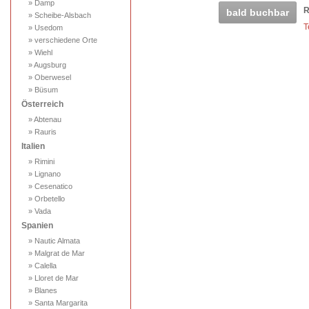
» Damp
R
bald buchbar
» Scheibe-Alsbach
T
» Usedom
» verschiedene Orte
» Wiehl
» Augsburg
» Oberwesel
» Büsum
Österreich
» Abtenau
» Rauris
Italien
» Rimini
» Lignano
» Cesenatico
» Orbetello
» Vada
Spanien
» Nautic Almata
» Malgrat de Mar
» Calella
» Lloret de Mar
» Blanes
» Santa Margarita