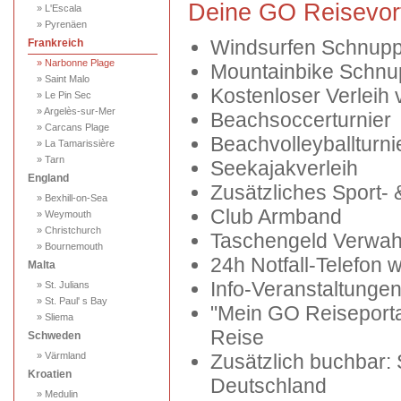
Deine GO Reisevort
» L'Escala
» Pyrenäen
Windsurfen Schnupp
Frankreich
» Narbonne Plage
Mountainbike Schnu
» Saint Malo
Kostenloser Verleih 
» Le Pin Sec
» Argelès-sur-Mer
Beachsoccerturnier
» Carcans Plage
Beachvolleyballturni
» La Tamarissière
» Tarn
Seekajakverleih
England
Zusätzliches Sport-
» Bexhill-on-Sea
Club Armband
» Weymouth
» Christchurch
Taschengeld Verwah
» Bournemouth
24h Notfall-Telefon 
Malta
Info-Veranstaltungen
» St. Julians
» St. Paul' s Bay
"Mein GO Reiseportal
» Sliema
Reise
Schweden
» Värmland
Zusätzlich buchbar:
Kroatien
Deutschland
» Medulin