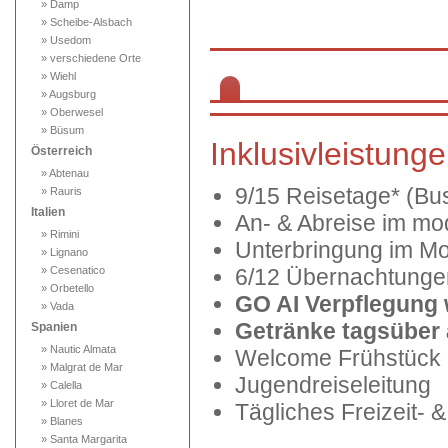
» Damp
» Scheibe-Alsbach
» Usedom
» verschiedene Orte
» Wiehl
» Augsburg
» Oberwesel
» Büsum
Inklusivleistung
Österreich
» Abtenau
9/15 Reisetage* (Bu
» Rauris
Italien
An- & Abreise im mo
» Rimini
Unterbringung im M
» Lignano
» Cesenatico
6/12 Übernachtunge
» Orbetello
GO AI Verpflegung 
» Vada
Getränke tagsüber 
Spanien
» Nautic Almata
Welcome Frühstück 
» Malgrat de Mar
Jugendreiseleitung
» Calella
» Lloret de Mar
Tägliches Freizeit- 
» Blanes
» Santa Margarita