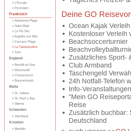
» L'Escala
» Pyrenäen
Deine GO Reisevort
Frankreich
» Narbonne Plage
Ocean Kajak Verleih
» Saint Malo
» Le Pin Sec
Kostenloser Verleih 
» Argelès-sur-Mer
Beachsoccerturnier
» Carcans Plage
» La Tamarissière
Beachvolleyballturni
» Tarn
Zusätzliches Sport-
England
Club Armband
» Bexhill-on-Sea
» Weymouth
Taschengeld Verwah
» Christchurch
24h Notfall-Telefon 
» Bournemouth
Malta
Info-Veranstaltungen
» St. Julians
"Mein GO Reiseportal
» St. Paul' s Bay
Reise
» Sliema
Schweden
Zusätzlich buchbar:
» Värmland
Deutschland
Kroatien
» Medulin