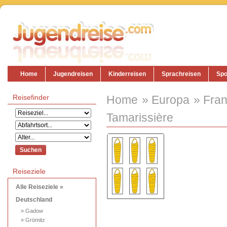
Home
Jugendreisen
Kinderreisen
Sprachreisen
Spo
Reisefinder
Home
Europa
Fran
Tamarissière
Reiseziele
Alle Reiseziele »
Deutschland
» Gadow
» Grömitz