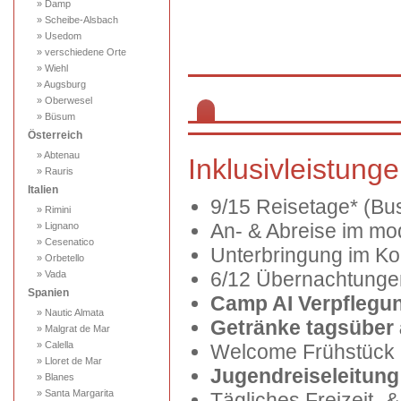
» Damp
» Scheibe-Alsbach
» Usedom
» verschiedene Orte
» Wiehl
» Augsburg
» Oberwesel
» Büsum
Österreich
» Abtenau
Inklusivleistung
» Rauris
Italien
9/15 Reisetage* (Bu
» Rimini
An- & Abreise im mo
» Lignano
» Cesenatico
Unterbringung im K
» Orbetello
6/12 Übernachtunge
» Vada
Spanien
Camp AI Verpflegu
» Nautic Almata
Getränke tagsüber 
» Malgrat de Mar
» Calella
Welcome Frühstück 
» Lloret de Mar
Jugendreiseleitung 
» Blanes
» Santa Margarita
Tägliches Freizeit- 